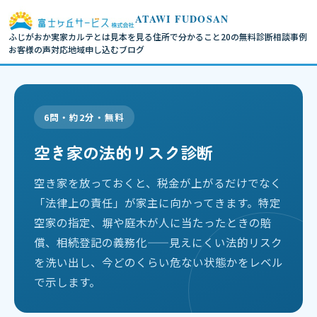
ATAWI FUDOSAN
ふじがおか実家カルテとは
見本を見る
住所で分かること
20の無料診断
相談事例
お客様の声
対応地域
申し込む
ブログ
6問・約2分・無料
空き家の法的リスク診断
空き家を放っておくと、税金が上がるだけでなく
「法律上の責任」が家主に向かってきます。特定
空家の指定、塀や庭木が人に当たったときの賠
償、相続登記の義務化——見えにくい法的リスク
を洗い出し、今どのくらい危ない状態かをレベル
で示します。