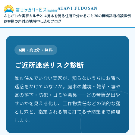
ATAWI FUDOSAN
ふじがおか実家カルテとは
見本を見る
住所で分かること
20の無料診断
相談事例
お客様の声
対応地域
申し込む
ブログ
6問・約2分・無料
ご近所迷惑リスク診断
誰も住んでいない実家が、知らないうちにお隣へ
迷惑をかけていないか。庭木の越境・雑草・塀や
瓦の落下・防犯・ゴミや悪臭——どの苦情が出や
すいかを見える化し、工作物責任などの法的な落
とし穴と、指定される前に打てる予防策まで整理
します。