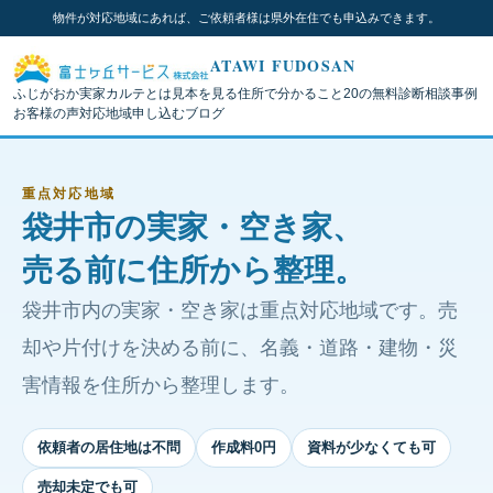
物件が対応地域にあれば、ご依頼者様は県外在住でも申込みできます。
ATAWI FUDOSAN
ふじがおか実家カルテとは
見本を見る
住所で分かること
20の無料診断
相談事例
お客様の声
対応地域
申し込む
ブログ
重点対応地域
袋井市の実家・空き家、
売る前に住所から整理。
袋井市内の実家・空き家は重点対応地域です。売
却や片付けを決める前に、名義・道路・建物・災
害情報を住所から整理します。
依頼者の居住地は不問
作成料0円
資料が少なくても可
売却未定でも可