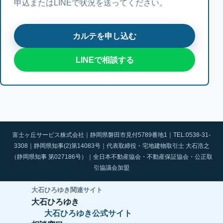
申込またはLINEで状況を送ってください。
カルテを申し込む
LINEで相談する
富士ヶ丘サービス株式会社｜静岡県磐田市見付5789番地1｜TEL:0538-31-
3308｜静岡県知事(2)第14083号｜代表取締役・宅地建物取引士 大石浩之
（静岡県知事 第027186号）｜全日本不動産協会・不動産保証協会・公正取
引協議会加盟
大石ひろゆき関連サイト
大石ひろゆき
大石ひろゆき公式サイト