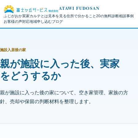
ATAWI FUDOSAN
ふじがおか実家カルテとは
見本を見る
住所で分かること
20の無料診断
相談事例
お客様の声
対応地域
申し込む
ブログ
施設入居後の家
親が施設に入った後、実家
をどうするか
親が施設に入った後の家について、空き家管理、家族の方
針、売却や保留の判断材料を整理します。