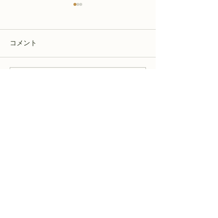
コメント
コメントを追加…
【磐田市のサ高住】住み
【磐田市のサ高
慣れた家を離れる前に知
宅を離れる日」
っておきたいこと
直面する現実と
関連サイト
代表・活動
大石ひろゆき公式サイト
富士ヶ丘サービス代表の活動、プロフィー
ル、各プロジェクトの入口です。
公式サイトへ