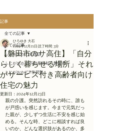
記事
全ての記事
ひろゆき 大石
全ての記事
2024年12月21日
読了時間: 3分
【磐田市のサ高住】「自分
ふじがおかの介護話
らしく暮らせる場所」それ
ふじがおかの不動産売却（磐田市）
ふじがおかICT学習塾
がサービス付き高齢者向け
住宅の魅力
更新日：
2024年12月23日
親の介護。突然訪れるその時に、誰も
が戸惑いを感じます。今まで元気だっ
た親が、少しずつ生活に不安を感じ始
める。そんな時、どこに相談すれば良
いのか、どんな選択肢があるのか、多