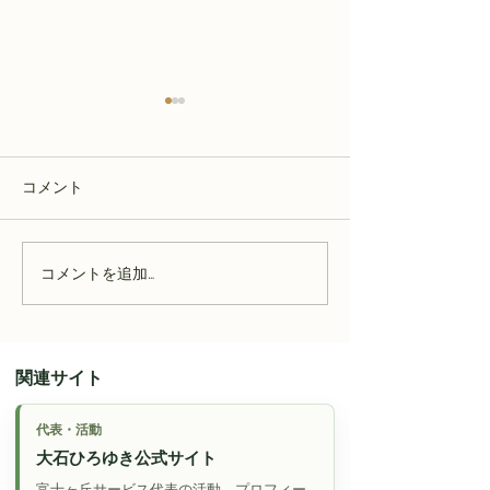
コメント
コメントを追加…
【磐田市のサ高住】住み
【磐田市のサ高
慣れた家を離れる前に知
宅を離れる日」
っておきたいこと
直面する現実と
関連サイト
代表・活動
大石ひろゆき公式サイト
富士ヶ丘サービス代表の活動、プロフィー