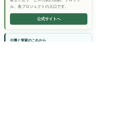
ル、各プロジェクトの入口です。
公式サイトへ
介護と実家のこれから
ATAWI FUDOSAN｜親の家・相続し
た空き家の相談
施設入居後の実家、相続不動産、空き家整
理を宅建士が確認します。
不動産相談へ
菩提寺・お寺調べ
ATAWI TEMPLE｜磐田市のお寺・菩
提寺を調べる
お寺、宗派、墓じまい前の確認など、家族
で調べる入口です。