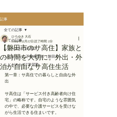
記事
全ての記事
ひろゆき 大石
全ての記事
2024年12月27日
読了時間: 2分
【磐田市のサ高住】家族と
ふじがおかの介護話
の時間を大切に。外出・外
ふじがおかの不動産売却（磐田市）
ふじがおかICT学習塾
泊が自由なサ高住生活
第一章：サ高住での暮らしと自由な外
出
サ高住は「サービス付き高齢者向け住
宅」の略称です。自宅のような雰囲気
の中で、必要な介護サービスを受けな
がら生活できる住まいです。