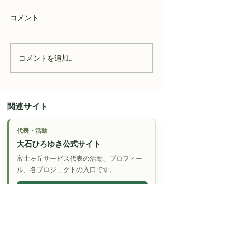
コメント
コメントを追加…
【磐田市のサ高住】住み
【磐田市のサ高
慣れた家を離れる前に知
宅を離れる日」
っておきたいこと
直面する現実と
関連サイト
代表・活動
大石ひろゆき公式サイト
富士ヶ丘サービス代表の活動、プロフィー
ル、各プロジェクトの入口です。
公式サイトへ
介護と実家のこれから