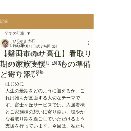
記事
全ての記事
ひろゆき 大石
全ての記事
2025年1月14日
読了時間: 3分
【磐田市のサ高住】看取り
ふじがおかの介護話
期の家族支援 - 心の準備
ふじがおかの不動産売却（磐田市）
ふじがおかICT学習塾
と寄り添い
はじめに
人生の最期をどのように迎えるか。こ
れは誰もが直面する大切なテーマで
す。富士ヶ丘サービスでは、入居者様
とご家族様の想いに寄り添い、穏やか
な看取り期を過ごしていただけるよう
支援を行っています。今回は、私たち