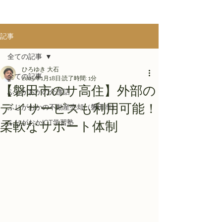
記事
全ての記事
ひろゆき 大石
全ての記事
2025年1月18日
読了時間: 1分
【磐田市のサ高住】外部の
ふじがおかの介護話
デイサービスも利用可能！
ふじがおかの不動産売却（磐田市）
ふじがおかICT学習塾
柔軟なサポート体制