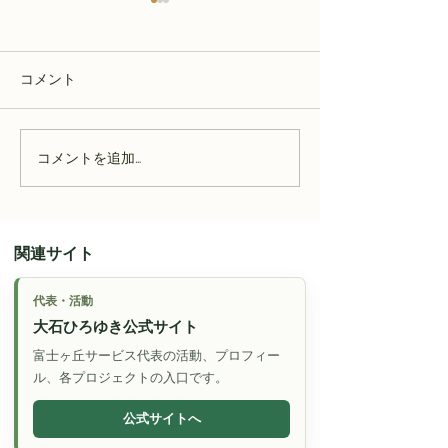
コメント
コメントを追加…
【磐田市のサ高住】住み
【磐田市のサ高
慣れた家を離れる前に知
宅を離れる日」
っておきたいこと
直面する現実と
関連サイト
代表・活動
大石ひろゆき公式サイト
富士ヶ丘サービス代表の活動、プロフィー
ル、各プロジェクトの入口です。
公式サイトへ