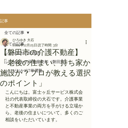
記事
全ての記事
ひろゆき 大石
全ての記事
2024年12月25日
読了時間: 3分
【磐田市の介護不動産】
ふじがおかの介護話
「老後の住まい、持ち家か
ふじがおかの不動産売却（磐田市）
ふじがおかICT学習塾
施設か？プロが教える選択
のポイント」
こんにちは。富士ヶ丘サービス株式会
社の代表取締役の大石です。介護事業
と不動産事業の両方を手がける立場か
ら、老後の住まいについて、多くのご
相談をいただいています。