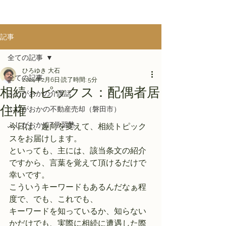
記事
全ての記事
ひろゆき 大石
全ての記事
2024年2月6日
読了時間: 5分
相続トピックス：配偶者居
ふじがおかの介護話
住権
ふじがおかの不動産売却（磐田市）
ふじがおかICT学習塾
今日は、趣向を変えて、相続トピック
スをお届けします。
といっても、主には、該当条文の紹介
ですから、言葉を覚えて頂けるだけで
幸いです。
こういうキーワードもあるんだなぁ程
度で、でも、これでも、
キーワードを知っているか、知らない
かだけでも、実際に相続に遭遇した際