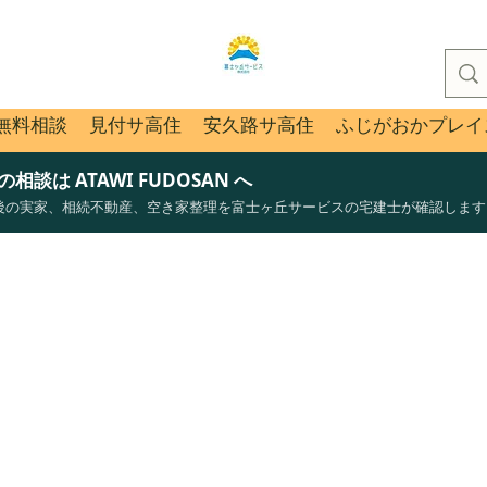
無料相談
見付サ高住
安久路サ高住
ふじがおかプレイ
談は ATAWI FUDOSAN へ
後の実家、相続不動産、空き家整理を富士ヶ丘サービスの宅建士が確認します