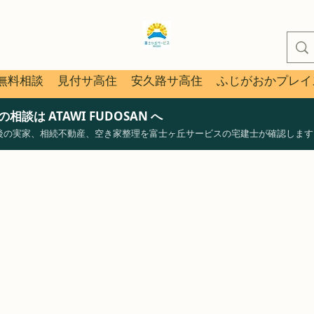
無料相談
見付サ高住
安久路サ高住
ふじがおかプレイ
談は ATAWI FUDOSAN へ
後の実家、相続不動産、空き家整理を富士ヶ丘サービスの宅建士が確認します