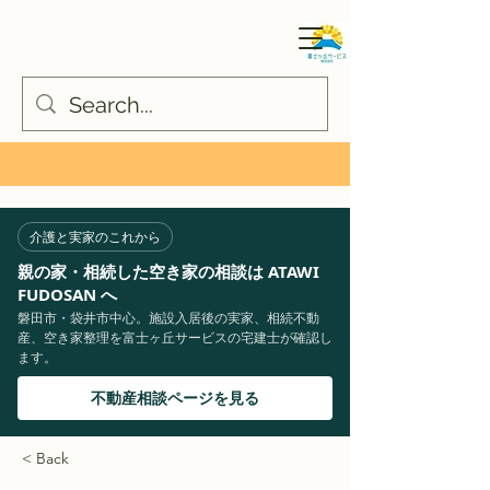
介護と実家のこれから
親の家・相続した空き家の相談は ATAWI
FUDOSAN へ
磐田市・袋井市中心。施設入居後の実家、相続不動
産、空き家整理を富士ヶ丘サービスの宅建士が確認し
ます。
不動産相談ページを見る
< Back