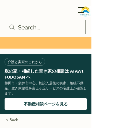
介護と実家のこれから
親の家・相続した空き家の相談は ATAWI
FUDOSAN へ
磐田市・袋井市中心。施設入居後の実家、相続不動
産、空き家整理を富士ヶ丘サービスの宅建士が確認し
ます。
不動産相談ページを見る
< Back