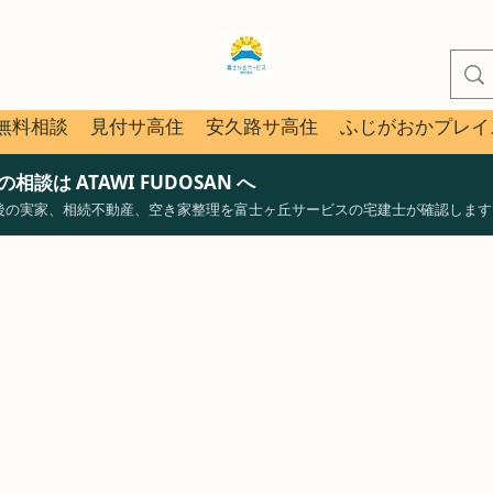
無料相談
見付サ高住
安久路サ高住
ふじがおかプレイ
談は ATAWI FUDOSAN へ
後の実家、相続不動産、空き家整理を富士ヶ丘サービスの宅建士が確認します